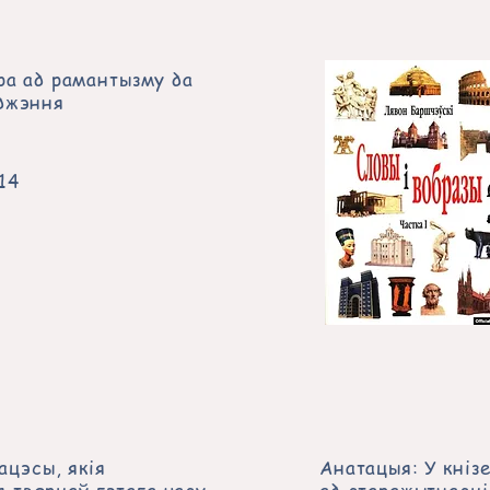
ра ад рамантызму да
аджэння
14
ацэсы, якія
Анатацыя: У кніз