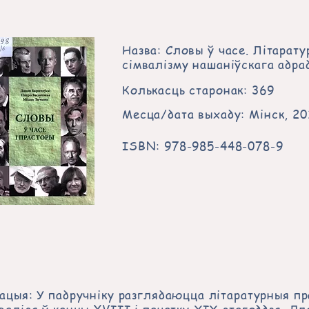
Назва: Словы ў часе. Літарату
сімвалізму нашаніўскага адр
Колькасць старонак: 369
Месца/дата выхаду: Мінск, 20
ISBN: 978-985-448-078-9
ацыя: У падручніку разглядаюцца літаратурныя пр