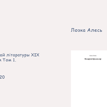
​​Лозка Алесь
кай літаратуры XIX
м Том 1.
020