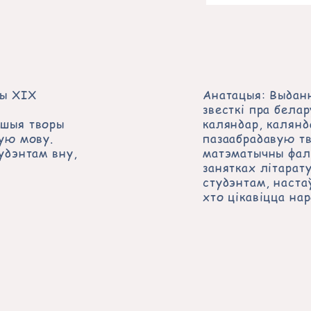
ры ХІХ
Анатацыя: Выдан
звесткі пра белар
пшыя творы
каляндар, калян
кую мову.
пазаабрадавую тв
удэнтам вну,
матэматычны фал
занятках літарату
студэнтам, наста
хто цікавіцца на