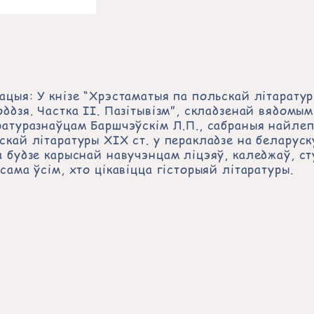
ацыя: У кнізе “Хрэстаматыя па польскай літарату
оддзя. Частка ІІ. Пазітывізм”, складзенай вядомым
ратуразнаўцам Баршчэўскім Л.П., сабраныя найле
скай літаратуры ХІХ ст. у перакладзе на беларус
а будзе карыснай навучэнцам ліцэяў, каледжаў, ст
ксама ўсім, хто цікавіцца гісторыяй літаратуры.