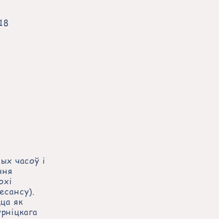
18
ых часоў і
ння
охі
есансу).
ца як
рніцкага