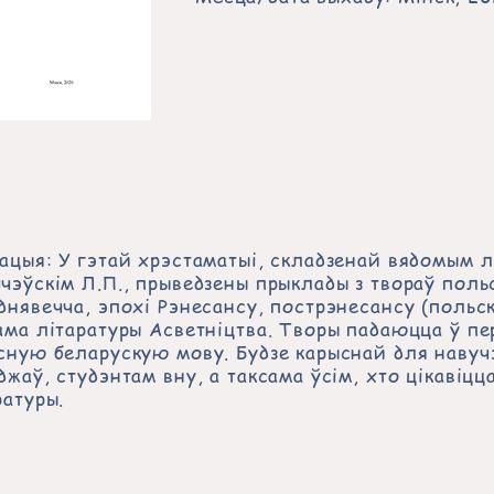
ацыя: У гэтай хрэстаматыі, складзенай вядомым л
чэўскім Л.П., прыведзены прыклады з твораў поль
днявечча, эпохі Рэнесансу, пострэнесансу (польск
ама літаратуры Асветніцтва. Творы падаюцца ў пе
сную беларускую мову. Будзе карыснай для навуч
джаў, студэнтам вну, а таксама ўсім, хто цікавіцц
ратуры.