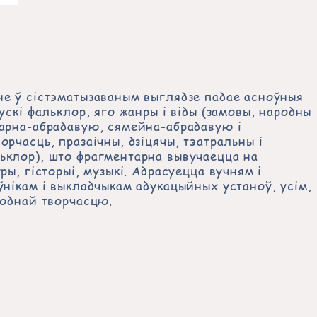
не ў сістэматызаваным выглядзе падае асноўныя
ускі фальклор, яго жанры і віды (замовы, народны
дарна-абрадавую, сямейна-абрадавую і
орчасць, празаічны, дзіцячы, тэатральны і
ьклор), што фрагментарна вывучаецца на
ры, гісторыі, музыкі. Адрасуецца вучням і
ўнікам і выкладчыкам адукацыйных устаноў, усім,
роднай творчасцю.