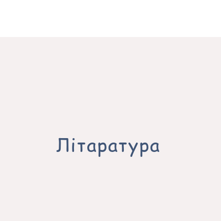
амежная літаратура
Навукова-папулярная літаратура
П
Падручнікі
Літаратура