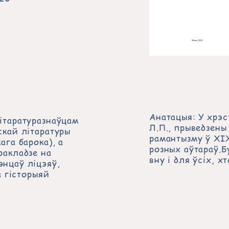
Анатацыя: У хрэ
ітаратуразнаўцам
Л.П., прыведзены
скай літаратуры
рамантызму ў ХІХ
ага барока), а
розных аўтараў.Б
ракладзе на
вну і для ўсіх, 
энцаў ліцэяў,
а гісторыяй