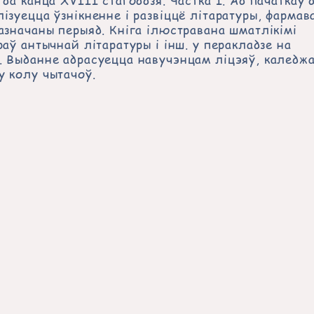
 да канца ХVІІІ стагоддзя. Частка І. Ад пачаткаў 
ізуецца ўзнікненне і развіццё літаратуры, фармав
азначаны перыяд. Кніга ілюстравана шматлікімі
раў антычнай літаратуры і інш. у перакладзе на
 Выданне адрасуецца навучэнцам ліцэяў, каледжа
у колу чытачоў.