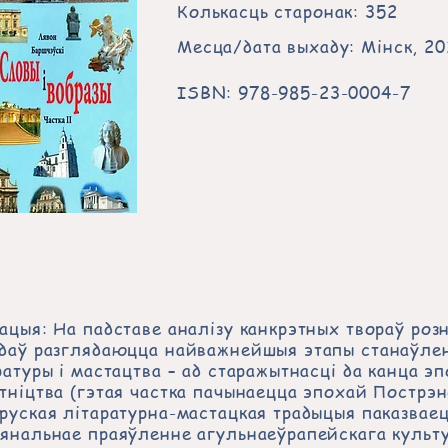
Колькасць старонак: 352
Месца/дата выхаду: Мінск, 20
ISBN: 978-985-23-0004-7
ацыя: На падставе аналізу канкрэтных твораў розн
даў разглядаюцца найважнейшыя этапы станаўле
ратуры і мастацтва – ад старажытнасці да канца эп
тніцтва (гэтая частка пачынаецца эпохай Пострэн
руская літаратурна-мастацкая традыцыя паказваец
янальнае праяўленне агульнаеўрапейскага культу