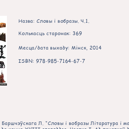
Назва: Словы і вобразы. Ч.1.
Колькасць старонак: 369
Месца/дата выхаду: Мінск, 2014
ISBN: 978-985-7164-67-7
е Баршчэўскага Л. “Словы і вобразы Літаратура і м