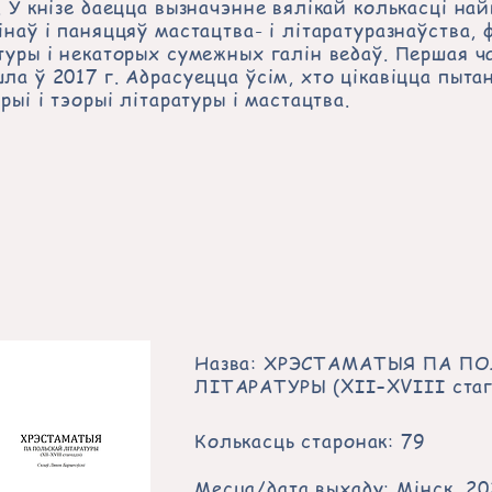
. У кнізе даецца вызначэнне вялікай колькасці н
інаў і паняццяў мастацтва- і літаратуразнаўства, ф
туры і некаторых сумежных галін ведаў. Першая ч
ла ў 2017 г. Адрасуецца ўсім, хто цікавіцца пыта
орыі і тэорыі літаратуры і мастацтва.
Назва: ХРЭСТАМАТЫЯ ПА П
ЛІТАРАТУРЫ (XII–XVIІI стаг
Колькасць старонак: 79
Месца/дата выхаду: Мінск, 2