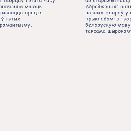
я творцаў гэтага часу
ад старажытнасці
 значэнне маюць
Адраджэння” анал
дбываецца працэс
розных жанраў у 
 ў гэтых
прыкладамі з тво
 рамантызму,
беларускую мову.
таксама шырокам