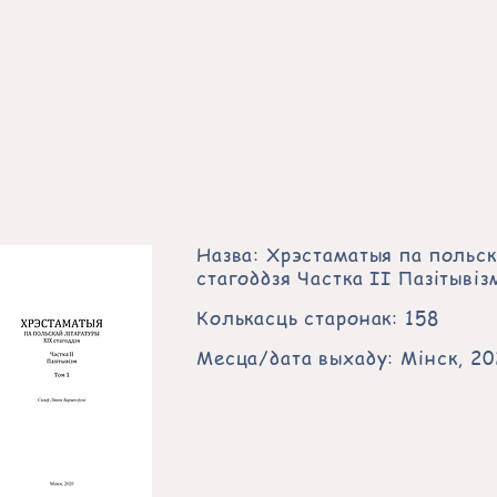
Назва: Хрэстаматыя па польс
стагоддзя Частка ІІ Пазітывіз
Колькасць старонак: 158
Месца/дата выхаду: Мінск, 2