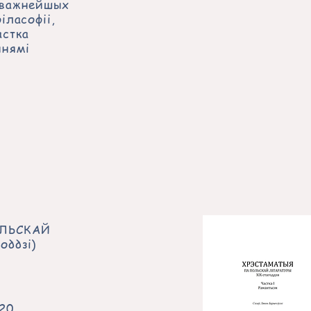
айважнейшых
іласофіі,
астка
ннямі
ОЛЬСКАЙ
оддзі)
020