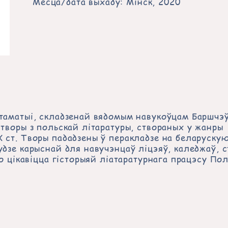
Месца/дата выхаду: Мінск, 2020
стаматыі, складзенай вядомым навукоўцам Баршчэ
 творы з польскай літаратуры, створаных у жанры
 ст. Творы пададзены ў перакладзе на беларуску
удзе карыснай для навучэнцаў ліцэяў, каледжаў, 
хто цікавіцца гісторыяй ліатаратурнага працэсу По