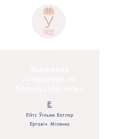
Замежная
літаратура на
беларускай мове
Е
Ейтс Ўільям Батлер
Ергавіч Міленка