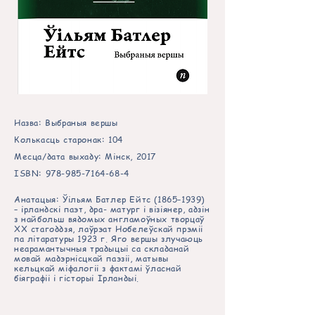
Назва: Выбраныя вершы
Колькасць старонак: 104
Месца/дата выхаду: Мінск, 2017
ISBN:
978-985-7164-68-4
Анатацыя: Ўільям Батлер Ейтс (1865–1939)
– ірландскі паэт, дра- матург і візіянер, адзін
з найбольш вядомых англамоўных творцаў
XX стагоддзя, лаўрэат Нобелеўскай прэміі
па літаратуры 1923 г. Яго вершы злучаюць
неарамантычныя традыцыі са складанай
мовай мадэрнісцкай паэзіі, матывы
кельцкай міфалогіі з фактамі ўласнай
біяграфіі і гісторыі Ірландыі.