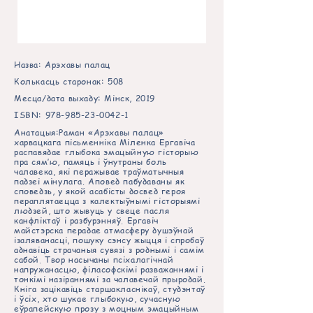
Назва: Арэхавы палац
Колькасць старонак: 508
Месца/дата выхаду: Мінск, 2019
ISBN:
978-985-23-0042-1
Анатацыя:Раман «Арэхавы палац»
харвацкага пісьменніка Міленка Ергавіча
распавядае глыбока эмацыйную гісторыю
пра сям’ю, памяць і ўнутраны боль
чалавека, які перажывае траўматычныя
падзеі мінулага. Аповед пабудаваны як
споведзь, у якой асабісты досвед героя
пераплятаецца з калектыўнымі гісторыямі
людзей, што жывуць у свеце пасля
канфліктаў і разбурэнняў. Ергавіч
майстэрска перадае атмасферу душэўнай
ізаляванасці, пошуку сэнсу жыцця і спробаў
аднавіць страчаныя сувязі з роднымі і самім
сабой. Твор насычаны псіхалагічнай
напружанасцю, філасофскімі разважаннямі і
тонкімі назіраннямі за чалавечай прыродай.
Кніга зацікавіць старшакласнікаў, студэнтаў
і ўсіх, хто шукае глыбокую, сучасную
еўрапейскую прозу з моцным эмацыйным