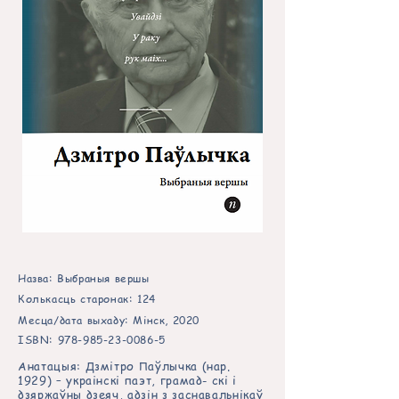
Назва: Выбраныя вершы
Колькасць старонак: 124
Месца/дата выхаду: Мінск, 2020
ISBN:
978-985-23-0086-5
Анатацыя: Дзмітро Паўлычка (нар.
1929) – украінскі паэт, грамад- скі і
дзяржаўны дзеяч, адзін з заснавальнікаў