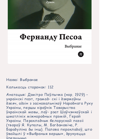
Назва: Выбранае
Колькасць старонак: 112
Анатацыя: Дзмітро Паўлычка (нар. 1929) –
украінскі паэт, грамад- скі і дзяржаўны
дзеяч, адзін з заснавальнікаў Народнага Руху
Украіны, першы кіраўнік Таварыства
ўкраінскай мовы, лаў- рэат Шаўчэнкаўскай і
шматлікіх міжнародных прэмій, Герой
Украіны. Перакладчык беларускай паэзіі
(твораў Я. Купалы, М. Багдановіча, Р.
Барадуліна ды інш). Палова перакладаў, што
ўвайшлі ў «Выбраныя вершы», друкуецца
ўпершыню.