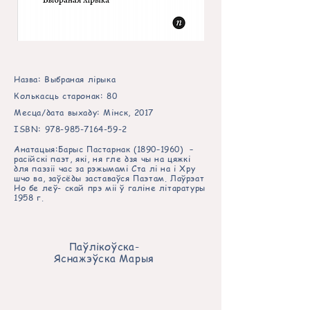
Назва: Выбраная лірыка
Колькасць старонак: 80
Месца/дата выхаду: Мінск, 2017
ISBN:
978-985-7164-59-2
Анатацыя:Барыс Пастарнак (1890–1960) –
расійскі паэт, які, ня гле дзя чы на цяжкі
для паэзіі час за рэжымамі Ста лі на і Хру
шчо ва, заўсёды заставаўся Паэтам. Лаўрэат
Но бе леў- скай прэ міі ў галіне літаратуры
1958 г.
Паўлікоўска-
Яснажэўска
Марыя