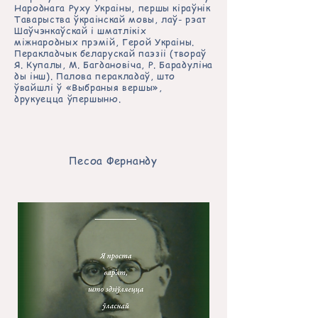
Народнага Руху Украіны, першы кіраўнік
Таварыства ўкраінскай мовы, лаў- рэат
Шаўчэнкаўскай і шматлікіх
міжнародных прэмій, Герой Украіны.
Перакладчык беларускай паэзіі (твораў
Я. Купалы, М. Багдановіча, Р. Барадуліна
ды інш). Палова перакладаў, што
ўвайшлі ў «Выбраныя вершы»,
друкуецца ўпершыню.
Песоа
Фернанду