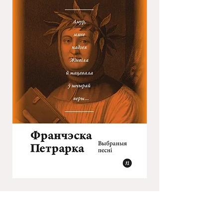
Назва: Выбраныя песні з "Канцаньерэ"
Колькасць старонак: 71