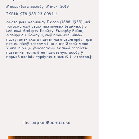
Месца/дата выхаду: Мінск, 2019
ISBN:
978-985-23-0084-1
Анатацыя: Фернанду Песоа (1888–1935), які
таксама меў сваіх паэтычных двайнікоў з
імёнамі Албэрту Каэйру, Рыкарду Рэйш,
Алвару ды Кампуш, быў пачынальнікам
партугаль- скага паэтычнага авангарду, пры
гэтым пісаў таксама і на англійскай мове.
У яго лірыцы ўвасоблены вельмі асабісты
паэтычны погляд на чалавечую асобу ў
перыяд вялікіх турбулентнасцяў і катастроф.
Петрарка Франчэска