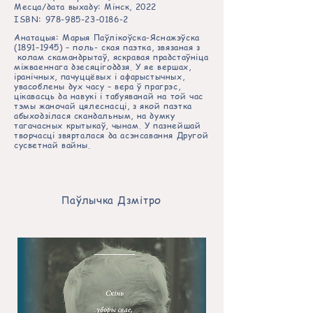
Месца/дата выхаду: Мінск, 2022
ISBN:
978-985-23-0186-2
Анатацыя: Марыя Паўлікоўска-Яснажэўска
(1891–1945) – поль- ская паэтка, звязаная з
колам скамандрытаў, яскравая прадстаўніца
міжваеннага дзесяцігоддзя. У яе вершах,
іранічных, пачуццёвых і афарыстычных,
увасоблены дух часу – вера ў прагрэс,
цікавасць да навукі і табуяванай на той час
тэмы жаночай цялеснасці, з якой паэтка
абыходзілася скандальным, на думку
тагачасных крытыкаў, чынам. У пазнейшай
творчасці звярталася да асэнсавання Другой
сусветнай вайны.
Паўлычка
Дзмітро