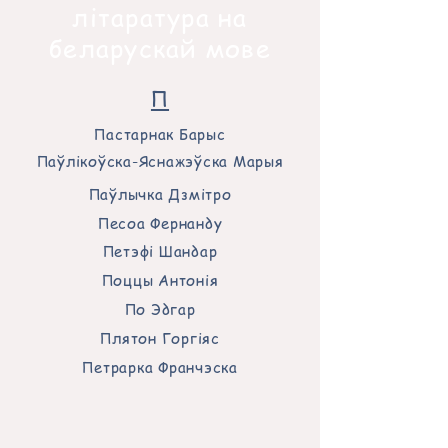
літаратура на
беларускай мове
П
Пастарнак ​Барыс
​Паўлікоўска-Яснажэўска Марыя
Паўлычка Дзмітро
Песоа Фернанду
Петэфі Шандар
Поццы Антонія
По Эдгар
Плятон Г
оргіяс
Петрарка Франчэска